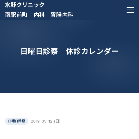
水野クリニック
メニ
南駅前町 内科 胃腸内科
日曜日診察 休診カレンダー
2019-05-12 (日)
日曜日診察