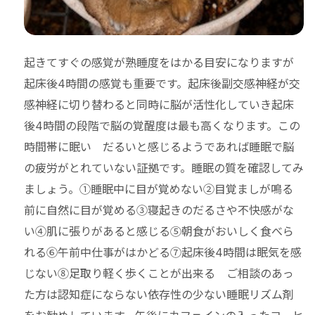
起きてすぐの感覚が熟睡度をはかる目安になりますが
起床後4時間の感覚も重要です。起床後副交感神経が交
感神経に切り替わると同時に脳が活性化していき起床
後4時間の段階で脳の覚醒度は最も高くなります。この
時間帯に眠い だるいと感じるようであれば睡眠で脳
の疲労がとれていない証拠です。睡眠の質を確認してみ
ましょう。①睡眠中に目が覚めない②目覚ましが鳴る
前に自然に目が覚める③寝起きのだるさや不快感がな
い④肌に張りがあると感じる⑤朝食がおいしく食べら
れる⑥午前中仕事がはかどる⑦起床後4時間は眠気を感
じない⑧足取り軽く歩くことが出来る ご相談のあっ
た方は認知症にならない依存性の少ない睡眠リズム剤