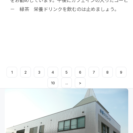
をお勧めしています。午後にカフェインの入ったコーヒ
－ 緑茶 栄養ドリンクを飲むのは止めましょう。
1
2
3
4
5
6
7
8
9
10
...
>