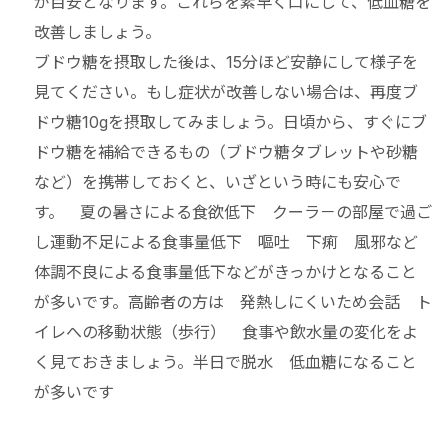
が目安となります。これらを素早く口にして、低血糖を
改善しましょう。
ブドウ糖を摂取した後は、15分ほど安静にして様子を
見てください。もし症状が改善しない場合は、再度ブ
ドウ糖10gを摂取してみましょう。日頃から、すぐにブ
ドウ糖を補給できるもの（ブドウ糖タブレットや砂糖
など）を携帯しておくと、いざという時にも安心で
す。 夏の暑さによる食欲低下 クーラ－の部屋で過ご
し運動不足による食事量低下 嘔吐 下痢 風邪など
体調不良による食事量低下などがきっかけとなること
が多いです。高齢者の方は 発熱しにくいため会話 ト
イレへの移動状態（歩行） 食事や飲水量の変化をよ
く見ておきましょう。半日で脱水 低血糖になること
が多いです