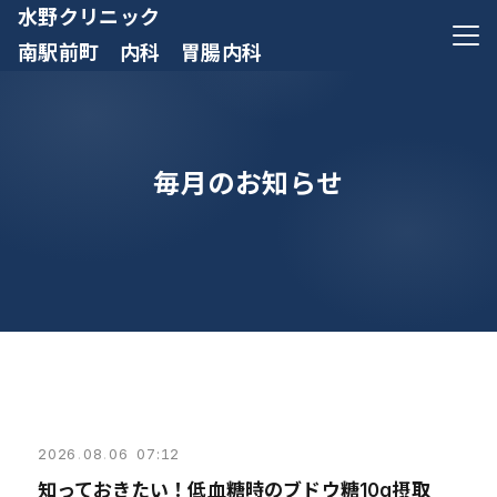
水野クリニック
メニ
南駅前町 内科 胃腸内科
毎月のお知らせ
2026
.
08
.
06 07:12
知っておきたい！低血糖時のブドウ糖10g摂取