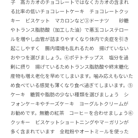
子 高カカオのチョコレートではなくカカオの含まれ
る比率の低いチョコレートケーキ チョコレートクッ
キー ビスケット マカロンなど③ドーナツ 砂糖
やトランス脂肪酸（加工した油）で悪玉コレステロー
ルを増やし血管が詰まりやすくなり体内で炎症を引き
起こしやすく 腸内環境も乱れるため 揚げていない
おやつを選びましょう。④ポテトチップス 塩分を過
剰に摂り 揚げているためトランス脂肪酸や終末糖化
産物も増え老化を早めてしまいます。噛み応えもないた
め食べている感覚も薄くなり
食べ過ぎてしまいます。⑤
ケーキ 糖質や脂肪の少ない種類を選びましょう シ
フォンケ－キやチーズケ－キ ヨーグルトクリームが
お勧めです。無糖の紅茶 コーヒ－を合わせましょう⑥
クッキー ビスケット
ショ－トニングやマ－ガリンが
多く含まれています 全粒粉やオートミ－ルを使った