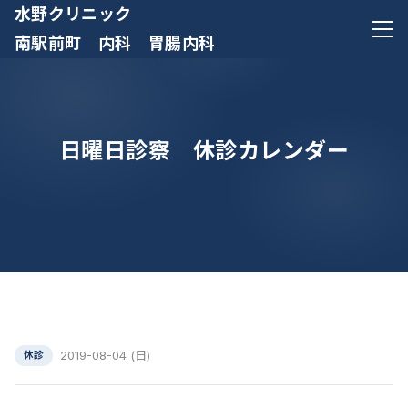
水野クリニック
メニ
南駅前町 内科 胃腸内科
日曜日診察 休診カレンダー
2019-08-04 (日)
休診