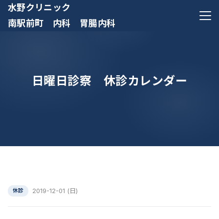
水野クリニック
メニ
南駅前町 内科 胃腸内科
日曜日診察 休診カレンダー
2019-12-01 (日)
休診