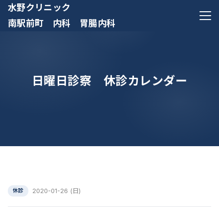
水野クリニック
メニ
南駅前町 内科 胃腸内科
日曜日診察 休診カレンダー
2020-01-26 (日)
休診