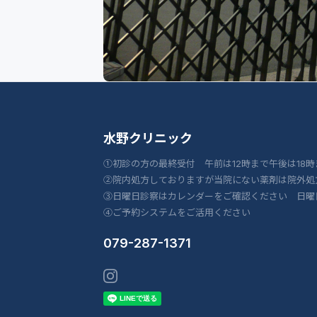
水野クリニック
①初診の方の最終受付 午前は12時まで午後は18時
②院内処方しておりますが当院にない薬剤は院外処
③日曜日診察はカレンダーをご確認ください 日曜
④ご予約システムをご活用ください
079-287-1371