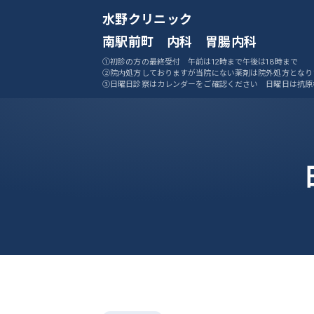
水野クリニック
南駅前町 内科 胃腸内科
①初診の方の最終受付 午前は12時まで午後は18時まで
②院内処方しておりますが当院にない薬剤は院外処方となり
③日曜日診察はカレンダーをご確認ください 日曜日は抗原
ません
④ご予約システムをご活用ください