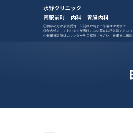
水野クリニック
南駅前町 内科 胃腸内科
①初診の方の最終受付 午前は12時まで午後は18時まで
②院内処方しておりますが当院にない薬剤は院外処方となり
③日曜日診察はカレンダーをご確認ください 日曜日は抗原
ません
④ご予約システムをご活用ください