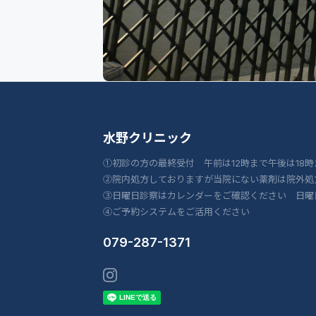
水野クリニック
①初診の方の最終受付 午前は12時まで午後は18時
②院内処方しておりますが当院にない薬剤は院外処
③日曜日診察はカレンダーをご確認ください 日曜
④ご予約システムをご活用ください
079-287-1371