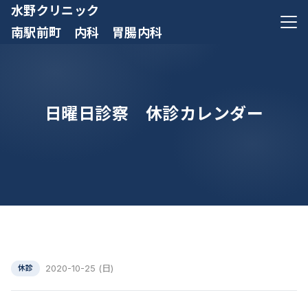
水野クリニック
メニ
南駅前町 内科 胃腸内科
日曜日診察 休診カレンダー
2020-10-25 (日)
休診