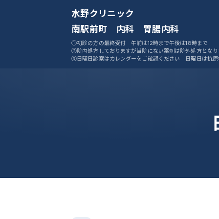
水野クリニック
南駅前町 内科 胃腸内科
①初診の方の最終受付 午前は12時まで午後は18時まで
②院内処方しておりますが当院にない薬剤は院外処方となり
③日曜日診察はカレンダーをご確認ください 日曜日は抗原
ません
④ご予約システムをご活用ください