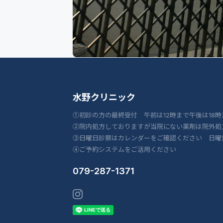
水野クリニック
①初診の方の最終受付 午前は12時まで午後は18時
②院内処方しておりますが当院にない薬剤は院外処
③日曜日診察はカレンダーをご確認ください 日曜
④ご予約システムをご活用ください
079-287-1371