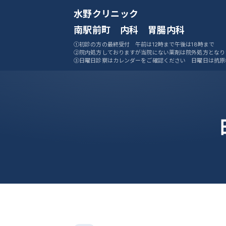
水野クリニック
南駅前町 内科 胃腸内科
①初診の方の最終受付 午前は12時まで午後は18時まで
②院内処方しておりますが当院にない薬剤は院外処方となり
③日曜日診察はカレンダーをご確認ください 日曜日は抗原
ません
④ご予約システムをご活用ください