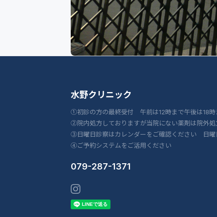
水野クリニック
①初診の方の最終受付 午前は12時まで午後は18時
②院内処方しておりますが当院にない薬剤は院外処
③日曜日診察はカレンダーをご確認ください 日曜
④ご予約システムをご活用ください
079-287-1371