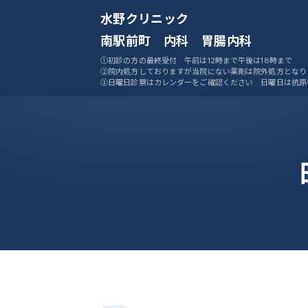
水野クリニック
南駅前町 内科 胃腸内科
①初診の方の最終受付 午前は12時まで午後は18時まで
②院内処方しておりますが当院にない薬剤は院外処方となり
③日曜日診察はカレンダーをご確認ください 日曜日は抗原
ません
④ご予約システムをご活用ください