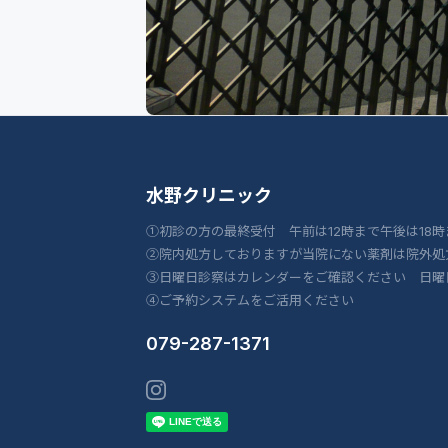
水野クリニック
①初診の方の最終受付 午前は12時まで午後は18時
②院内処方しておりますが当院にない薬剤は院外処
③日曜日診察はカレンダーをご確認ください 日曜
④ご予約システムをご活用ください
079-287-1371