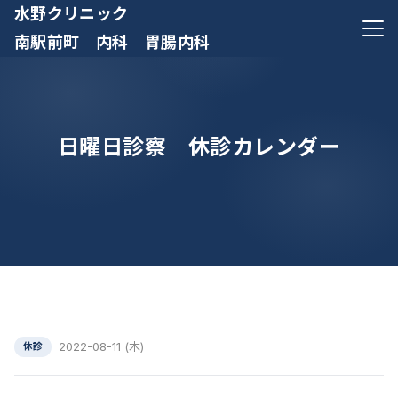
水野クリニック
メニ
南駅前町 内科 胃腸内科
日曜日診察 休診カレンダー
2022-08-11 (木)
休診