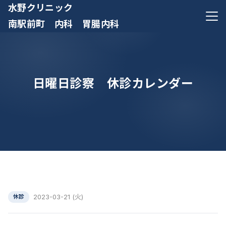
水野クリニック
メニ
南駅前町 内科 胃腸内科
日曜日診察 休診カレンダー
2023-03-21 (火)
休診