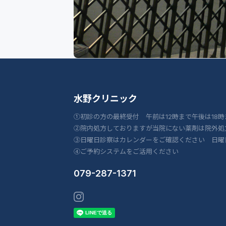
水野クリニック
①初診の方の最終受付 午前は12時まで午後は18時
②院内処方しておりますが当院にない薬剤は院外処
③日曜日診察はカレンダーをご確認ください 日曜
④ご予約システムをご活用ください
079-287-1371