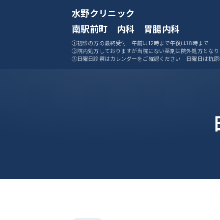
水野クリニック
南駅前町 内科 胃腸内科
①初診の方の最終受付 午前は12時まで午後は18時まで
②院内処方しておりますが当院にない薬剤は院外処方となり
③日曜日診察はカレンダーをご確認ください 日曜日は抗原
ません
④ご予約システムをご活用ください