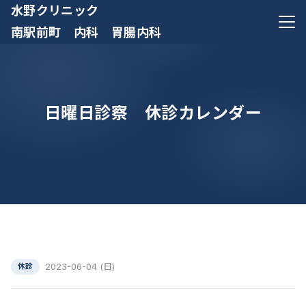
水野クリニック
メニ
南駅前町 内科 胃腸内科
日曜日診察 休診カレンダー
2023-06-04 (日)
休診