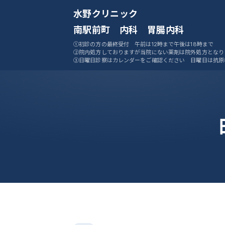
水野クリニック
南駅前町 内科 胃腸内科
①初診の方の最終受付 午前は12時まで午後は18時まで
②院内処方しておりますが当院にない薬剤は院外処方となり
③日曜日診察はカレンダーをご確認ください 日曜日は抗原
ません
④ご予約システムをご活用ください