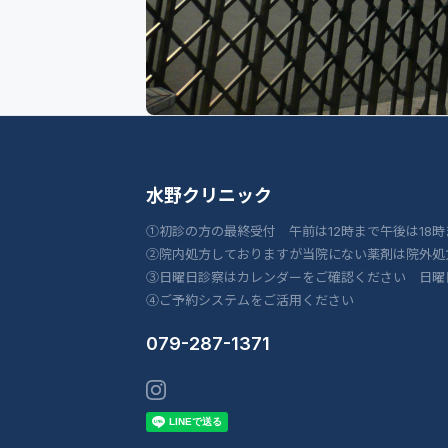
水野クリニック
①初診の方の最終受付 午前は12時まで午後は18時
②院内処方しておりますが当院にない薬剤は院外処
③日曜日診察はカレンダーをご確認ください 日曜
④ご予約システムをご活用ください
079-287-1371