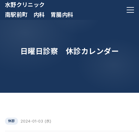
水野クリニック
メニ
南駅前町 内科 胃腸内科
日曜日診察 休診カレンダー
2024-01-03 (水)
休診