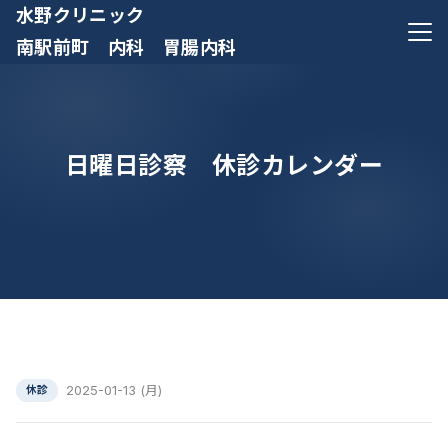
水野クリニック
メニ
南駅前町 内科 胃腸内科
日曜日診察 休診カレンダー
2025-01-13 (月)
休診