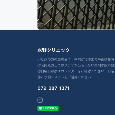
水野クリニック
①初診の方の最終受付 午前は12時まで午後は18時
②院内処方しておりますが当院にない薬剤は院外処
③日曜日診察はカレンダーをご確認ください 日曜
④ご予約システムをご活用ください
079-287-1371