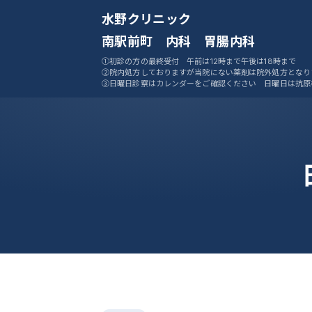
水野クリニック
南駅前町 内科 胃腸内科
①初診の方の最終受付 午前は12時まで午後は18時まで
②院内処方しておりますが当院にない薬剤は院外処方となり
③日曜日診察はカレンダーをご確認ください 日曜日は抗原
ません
④ご予約システムをご活用ください