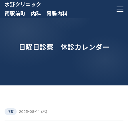
水野クリニック
メニ
南駅前町 内科 胃腸内科
日曜日診察 休診カレンダー
2025-08-14 (木)
休診