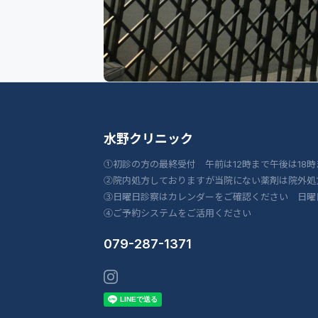
水野クリニック
①初診の方の最終受付 午前は12時まで午後は18時
②院内処方しておりますが当院にない薬剤は院外処
③日曜日診察はカレンダーをご確認ください 日曜
④ご予約システムをご活用ください
079-287-1371