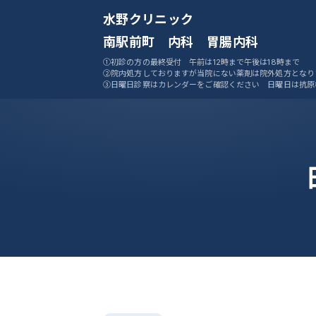
水野クリニック
南駅前町 内科 胃腸内科
①初診の方の最終受付 午前は12時まで午後は18時まで
②院内処方しておりますが当院にない薬剤は院外処方となり
③日曜日診察はカレンダーをご確認ください 日曜日は抗原
ません
④ご予約システムをご活用ください