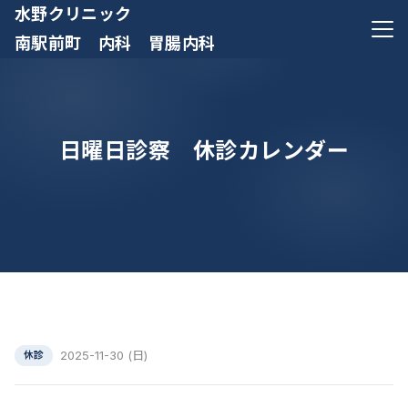
水野クリニック
メニ
南駅前町 内科 胃腸内科
日曜日診察 休診カレンダー
2025-11-30 (日)
休診