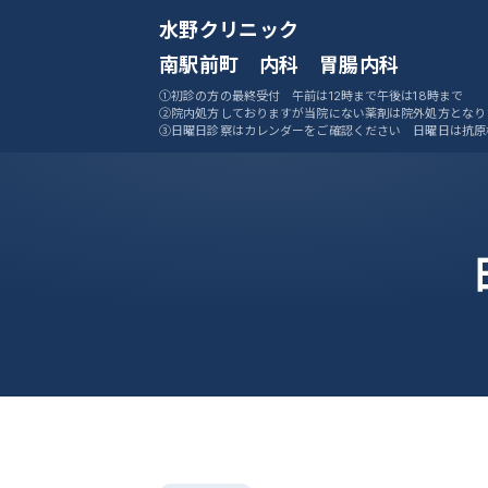
水野クリニック
南駅前町 内科 胃腸内科
①初診の方の最終受付 午前は12時まで午後は18時まで
②院内処方しておりますが当院にない薬剤は院外処方となり
③日曜日診察はカレンダーをご確認ください 日曜日は抗原
ません
④ご予約システムをご活用ください