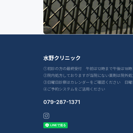
水野クリニック
①初診の方の最終受付 午前は12時まで午後は18時
②院内処方しておりますが当院にない薬剤は院外処
③日曜日診察はカレンダーをご確認ください 日曜
④ご予約システムをご活用ください
079-287-1371