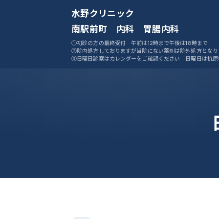
水野クリニック
南駅前町 内科 胃腸内科
①初診の方の最終受付 午前は12時まで午後は18時まで
②院内処方しておりますが当院にない薬剤は院外処方となり
③日曜日診察はカレンダーをご確認ください 日曜日は抗原
ません
④ご予約システムをご活用ください