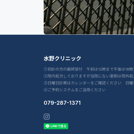
水野クリニック
①初診の方の最終受付 午前は12時まで午後は18時
②院内処方しておりますが当院にない薬剤は院外処
③日曜日診察はカレンダーをご確認ください 日曜
④ご予約システムをご活用ください
079-287-1371