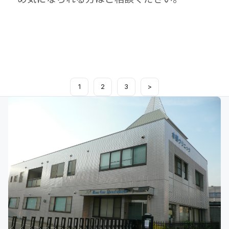
1
2
3
>