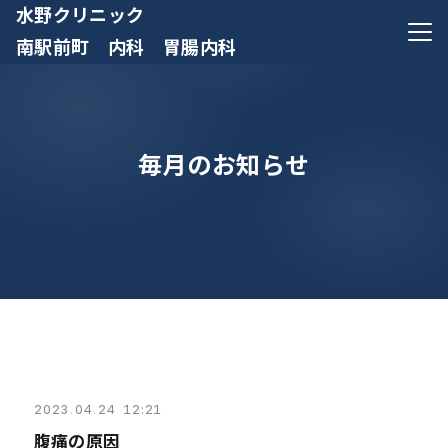
水野クリニック
メニ
南駅前町 内科 胃腸内科
毎月のお知らせ
2023
.
04
.
24 12:21
腹痛の原因