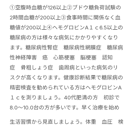
①空腹時血糖が126以上②ブドウ糖負荷試験の
2時間血糖が200以上③食事時間に関係なく血
糖値が200以上④ヘモグロビンA１ｃ6.5以上の
糖尿病の方は様々な病気にかかりやすくなり
ます。糖尿病性腎症 糖尿病性網膜症 糖尿病
性神経障害 癌
心筋梗塞 脳梗塞 認知
症 骨粗しょう症 歯周病といった病気のリ
スクが高くなります。健康診断結果で糖尿病の
精密検査を勧められている方は
ヘモグロビンA
１ｃを測りましょう。40代肥満の方 初診で
8.0～10.0台の方が多いです。早く治療を
始め
生活習慣から見直しましょう。体重 血圧 検