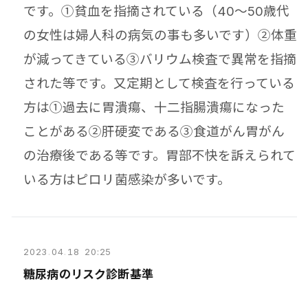
です。①貧血を指摘されている（40～50歳代
の女性は婦人科の病気の事も多いです）②体重
が減ってきている③バリウム検査で異常を指摘
された等です。又定期として検査を行っている
方は①過去に胃潰瘍、十二指腸潰瘍になった
ことがある②肝硬変である③食道がん
胃がん
の治療後である等です。胃部不快を訴えられて
いる方はピロリ菌感染が多いです。
2023
.
04
.
18 20:25
糖尿病のリスク診断基準