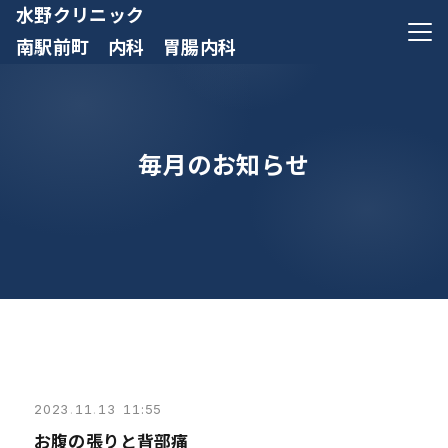
水野クリニック
メニ
南駅前町 内科 胃腸内科
毎月のお知らせ
2023
.
11
.
13 11:55
お腹の張りと背部痛