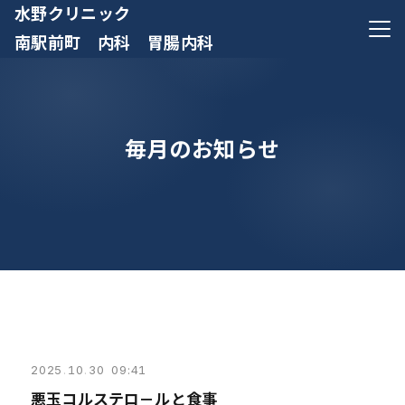
水野クリニック
メニ
南駅前町 内科 胃腸内科
毎月のお知らせ
2025
.
10
.
30 09:41
悪玉コルステロ－ルと食事