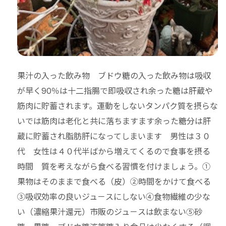
果汁の入った飲み物 ブドウ糖の入った飲み物は吸収
が早く90％は十二指腸で即吸収され余った糖は肝蔵や
筋肉に貯蓄されます。運動をしないタンパク質を摂らな
いでは筋肉は老化と共に落ちますます余った糖分は肝
蔵に貯蓄され脂肪肝になってしまいます 男性は３０
代 女性は４０代半ばから増えてくるので食事を摂る
時間 質を考えながら食べる習慣を付けましょう。①
果物はそのままで食べる（皮）②時間をかけて食べる
③吸収効率の良いジュ－スにしない④食物繊維の少な
い（濃縮果汁還元）市販のジュ－スは飲まない⑤砂