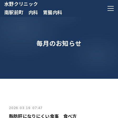
水野クリニック
メニ
南駅前町 内科 胃腸内科
毎月のお知らせ
2026
.
03
.
19 07:47
脂肪肝になりにくい食事 食べ方