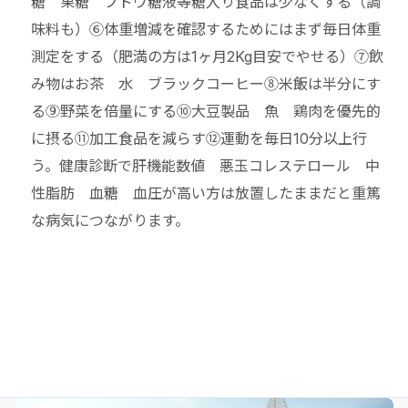
糖 果糖 ブドウ糖液等糖入り食品は少なくする（調
味料も）⑥体重増減を確認するためにはまず毎日体重
測定をする（肥満の方は1ヶ月2Kg目安でやせる）⑦飲
み物はお茶 水 ブラックコーヒー⑧米飯は半分にす
る⑨野菜を倍量にする⑩大豆製品 魚 鶏肉を優先的
に摂る⑪加工食品を減らす⑫運動を毎日10分以上行
う。健康診断で肝機能数値 悪玉コレステロール 中
性脂肪 血糖 血圧が高い方は放置したままだと重篤
な病気につながります。