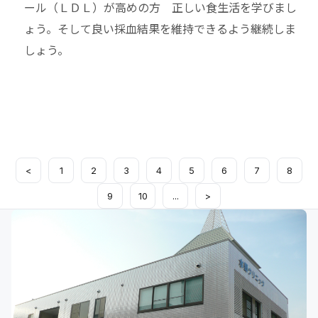
ール（ＬＤＬ）が高めの方 正しい食生活を学びまし
ょう。そして良い採血結果を維持できるよう継続しま
しょう。
<
1
2
3
4
5
6
7
8
9
10
...
>