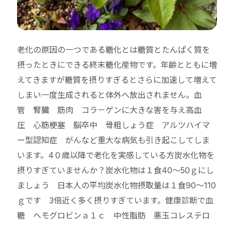
老化の原因の一つである糖化とは糖質とたんぱく質を
摂ったときにできる終末糖化産物です。年齢とともに増
えてきますが糖質を摂りすぎるとさらに加速して増えて
しまい一度生成されると体外へ放出されません。血
管 腎臓 筋肉 コラ－ゲンに大きな害を与え高血
圧 心筋梗塞 脳卒中 骨粗しょう症 アルツハイマ
ー型認知症 がんなど重大な病気も引き起こしてしま
います。4０歳以降で老化を実感している方炭水化物を
摂りすぎていませんか？炭水化物は１食40～50ｇにし
ましょう 日本人の平均炭水化物摂取量は１食90～110
ｇです 3倍近く多く摂りすぎています。健康診断で血
糖 ヘモグロビンａ１ｃ 中性脂肪 悪玉コレステロ