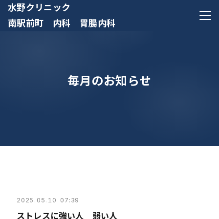
水野クリニック
メニ
南駅前町 内科 胃腸内科
毎月のお知らせ
2025
.
05
.
10 07:39
ストレスに強い人 弱い人