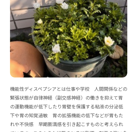
機能性ディスペプシアとは仕事や学校 人間関係などの
緊張状態が自律神経（副交感神経）の働きを抑えて胃
の運動機能が低下したり胃壁を保護する粘液の分泌低
下や胃の知覚過敏 胃の拡張機能の低下などが胃もた
れや不快感 早期膨満感を引き起こすものと考えられ